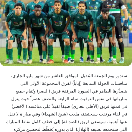
ستدور يوم الجمعة المُقبل الموافق للعاشر من شهر مايو الجاري،
منافسات الجولة السابعة (إياباً) لفرق المجموعة الأولى التي
يتصدَّرها الظاهر في الصورة المرفقة فريق (النصر) وتُقام جميع
مبارياتها في نفس التوقيت تمام الرابعة والنصف عصراً حيث ينزل
في قمتها فريق (الأهلي بنغازي) ضيفاً ثقيلاً على منافسه (الأخضر)
في لقاء مرتقب سيحتضنه ملعب (شيخ الشهداء) وفي مباراة لا تقل
عنها أهمية، سيسعى فريق (الصداقة) إلى خطف كامل نقاط المباراة
التي ستجمعه بضيفه (الهلال) الذي بدوره يُخطّط لتحصين مركزه