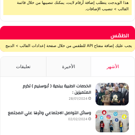
هذا الويدجت يتطلب إضافة أرقام لايت، يمكنك تنصيبها من خلال قائمة
القالب > تنصيب الإضافات.
الطقس
يجب عليك إضافة مفتاح API للطقس من خلال صفحة إعدادات القالب > الدمج
الأشهر
الأخيرة
تعليقات
الخدمات الطبية ببلدية ( أبوسليم ) تكرم
المتميزين :
28/01/2024
وسائل التواصل الاجتماعي واثرها علي المجتمع
02/02/2024