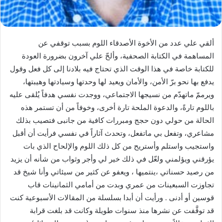
ألقي علي عدد من الأخوة الأصدقاء اللوم بسبب توقفي عن
المساهمة في الكتابة الصحفية، وألحّ علي آخرون بضرورة العودة
للكتابة خاصة في هذا الوقت الذي تحتاج فيه بلادنا إلى كل فعل وقول
يدفع بها نحو برّ الأمن، والأمان ويعيد لها وحدتها وسيادتها وهيبتها،
ويرممّ ماتهدّم من نسيجها الاجتماعي، ووجدت نفسي هدفاً يُلقى عليه
باللوم تارةً، والدعوة الملحة تارة أخرى، وخوفاً من أن تستمر هذه
الحالة من حولي دون حجج ومبررات كافية من جانبى فتصيب بذلك
مشاعري، وتفعل بي ماتفعل، وتحدث آثاراً في نفسي فرأيت أن أقبل
واستجيب واستلم وأستريح من كل ذلك اللوم والإلحاح الذي بات
يؤرقني ويؤلمني ولعّل في ذلك خير لي وأجر وثواب من شأنه أن يزيد
من رصيد حسناتي ،ينتميها ، ويعفو عن كثير من سيئاتي وأنا شيخ قد
تجاوزت السبعينات من عمري وبدت من أمامي الثمانينات قاب
قوسين أو أدنى . ورأيت أن أبدا بسلسلة من المقالات الأسبوعية كنت
قد توقَّفت عن نشرها منذ سنوات طويلة وكانت قد بلغت قرابة