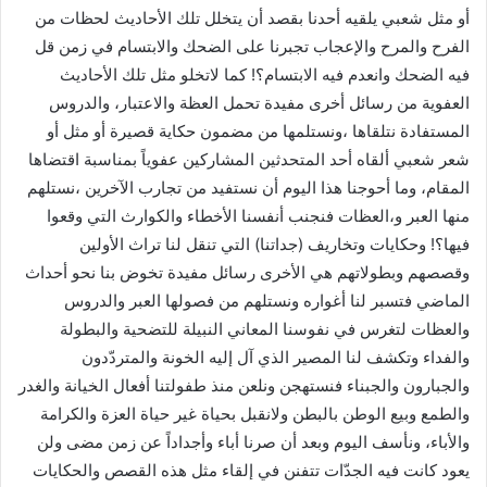
أو مثل شعبي يلقيه أحدنا بقصد أن يتخلل تلك الأحاديث لحظات من
الفرح والمرح والإعجاب تجبرنا على الضحك والابتسام في زمن قل
فيه الضحك وانعدم فيه الابتسام؟! كما لاتخلو مثل تلك الأحاديث
العفوية من رسائل أخرى مفيدة تحمل العظة والاعتبار، والدروس
المستفادة نتلقاها ،ونستلمها من مضمون حكاية قصيرة أو مثل أو
شعر شعبي ألقاه أحد المتحدثين المشاركين عفوياً بمناسبة اقتضاها
المقام، وما أحوجنا هذا اليوم أن نستفيد من تجارب الآخرين ،نستلهم
منها العبر و،العظات فنجنب أنفسنا الأخطاء والكوارث التي وقعوا
فيها؟! وحكايات وتخاريف (جداتنا) التي تنقل لنا تراث الأولين
وقصصهم وبطولاتهم هي الأخرى رسائل مفيدة تخوض بنا نحو أحداث
الماضي فتسبر لنا أغواره ونستلهم من فصولها العبر والدروس
والعظات لتغرس في نفوسنا المعاني النبيلة للتضحية والبطولة
والفداء وتكشف لنا المصير الذي آل إليه الخونة والمتردّدون
والجبارون والجبناء فنستهجن ونلعن منذ طفولتنا أفعال الخيانة والغدر
والطمع وبيع الوطن بالبطن ولانقبل بحياة غير حياة العزة والكرامة
والأباء، ونأسف اليوم وبعد أن صرنا أباء وأجداداً عن زمن مضى ولن
يعود كانت فيه الجدّات تتفنن في إلقاء مثل هذه القصص والحكايات