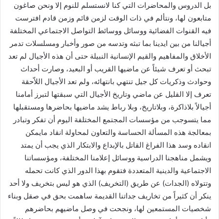
بل الدروس والمحاضرات التي كنا لانستسلم للنوم إلا ونحن صاغون
متابعون لها، ونتألم في ذات الوقت لزمن قائم وزمن قادم افترست
فيه القنوات الفضائية ووسائل ووسائط التواصل الاجتماعي المختلفة
أجيالنا من بين ايدينا بما تبثه وتدسه من صور وأخبار ومسلسلات تدمر
الأخلاق والمفاهيم والقيم الإنسانية النبيلة حتى أن هذه الأجيال لم تعد
تبحث أو تعرف شيئاً عن ماضيها القريب أو البعيد، وصارت أحداث
وحوادث وذكريات كل جيل تنتهي بانتهائه، ولم تعد الأجيال اللاّحقة
تعرف إلا القليل عن ماضي وتاريخ الأجيال التي سبقتها لتبرز أمامنا
أجيالاً بلاذاكرة، وبلاتاريخ، وبلا رباط يشد ماضيها بحاضرها ومستقبلها
مما يتسوجب من مؤسسات المجتمع المختلفة اليوم أن تفكر وتبادر
بمعالجة هذه المسألة الحساسة والتعاون لمحاولة انقاد مايمكن
انقاده وسد هذا الفراغ القاتل بالإبداع والابتكار الذي يجب أن يمتد
ويشمل مناهجنا الدراسية ووسائل إعلامنا المختلفة، ومؤسساتنا
الاجتماعية والدينية المتعددة فتقوم بهذا الدور الذي كانت تحمله
وتتولاه (الجدات) عن طريق (التخريف) الذي هو ليس بتخريف ولا أحد
ينكر أن كثيراً من تخاريف جداتنا القديمة ساهمت بحق في صقل وبناء
شخصيات المستمعين لها، ونجحت في وصل ماضيهم بحاضرهم