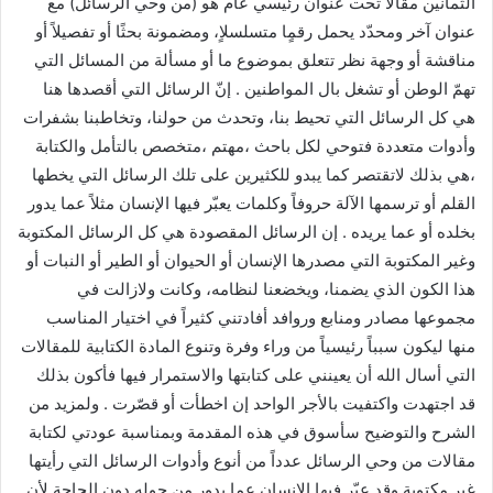
الثمانين مقالاً تحت عنوان رئيسي عام هو (من وحي الرسائل) مع
عنوان آخر ومحدّد يحمل رقمٍا متسلسلاٍ، ومضمونة بحثًا أو تفصيلاً أو
مناقشة أو وجهة نظر تتعلق بموضوع ما أو مسألة من المسائل التي
تهمّ الوطن أو تشغل بال المواطنين . إنّ الرسائل التي أقصدها هنا
هي كل الرسائل التي تحيط بنا، وتحدث من حولنا، وتخاطبنا بشفرات
وأدوات متعددة فتوحي لكل باحث ،مهتم ،متخصص بالتأمل والكتابة
،هي بذلك لاتقتصر كما يبدو للكثيرين على تلك الرسائل التي يخطها
القلم أو ترسمها الآلة حروفاً وكلمات يعبّر فيها الإنسان مثلاً عما يدور
بخلده أو عما يريده . إن الرسائل المقصودة هي كل الرسائل المكتوبة
وغير المكتوبة التي مصدرها الإنسان أو الحيوان أو الطير أو النبات أو
هذا الكون الذي يضمنا، ويخضعنا لنظامه، وكانت ولازالت في
مجموعها مصادر ومنابع وروافد أفادتني كثيراً في اختيار المناسب
منها ليكون سبباً رئيسياً من وراء وفرة وتنوع المادة الكتابية للمقالات
التي أسال الله أن يعينني على كتابتها والاستمرار فيها فأكون بذلك
قد اجتهدت واكتفيت بالأجر الواحد إن اخطأت أو قصّرت . ولمزيد من
الشرح والتوضيح سأسوق في هذه المقدمة وبمناسبة عودتي لكتابة
مقالات من وحي الرسائل عدداً من أنوع وأدوات الرسائل التي رأيتها
غير مكتوبة وقد عبّر فيها الإنسان عما يدور من حوله دون الحاجة لأن