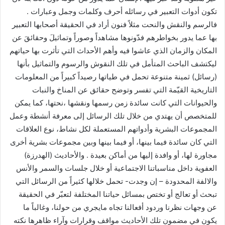
تكون أدوات التعبير في رسائله أحرف وكلمات وجمل وعبارات .
فالرسم والنقش والنحت مثلاً فنون أراد في الحقيقة أصحابها التعبير
بها عما يدور بخواطرهم فدّونوها مشاهداً وصوراً وتماثيلَ وحقائقَ عن
المكان والزمان الذي عاشوا فيه وأهم الأحداث التي تأثرت بها حياتهم
ليكتشف الباحث المتأمل في تلك النقوش والرسوم والتماثيل بأنها
(رسائل) ثمينة متنوعة تحمل في طياتها رصيداً كبيراً من المعلومات
التاريخية القيّمة التي تفسر وتوضح حقائق عن المناخ والنبات
والحيوانات التي كانت سائدة زمن رسمها ونقشها ،نحتها، كما يمكن
للمتخصص أن يهتدي من خلال تلك الرسائل إلى معرفة أنشطة وعمل
المجموعات البشرية وأدواتهم المستعملة لكل نشاط، نوع العلاقات
التي كان سائدة فيما بينها، أو فيما بينها وبين مجموعات بشرية أخرى
مجاورة لها، أو وافدة إليها من أماكن بعيدة . والأحاديث (الهدرزة)
العفوية داخل مناسباتنا الاجتماعية أو خلال جلسات والسمر والأنس
والالفة المحدودة – إن وجدت- تحمل خلالها كثيراً من الرسائل التي
تبحث أو تعالج أو تختص بمسائل حياتنا المختلفة لتعبّر في الحقيقة
عن وجهات نظرنا وردود أفعالنا تجاه مايجري من حولنا، وغالباً ما
يكون في مضمون تلك الأحاديث مواقف وقرارات وآراء ظاهرها نكته