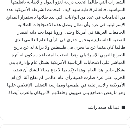
الشعارات التي طالما اتخذت ذريعة لغزو الدول والإطاحة بأنظمتها
السياسية؛ فالعالم قاطبة شهد كيف اقتحمت الشرطة الأمريكية عدد
من الجامعات في عدد من الولايات التي ندد طلابها باستمرار المذابح
الإسرائيلية في غزة وأن تطال وتصل هذه الاحتجاجات الطلابية
الجامعات العريقة في أمريكا وحتى أوروبا فهذا بحد ذاته انتصار
للقضية الفلسطينية وتحول جذري في الرأي العام العالمي الذي
طالما كان مغيبا عن ما يجري في فلسطين ولا دراية له عن تاريخ
الصراع العربي الإسرائيلي وهذا الغضب المتصاعد سيكون له أثره
المباشر على الانتخابات الرئاسية الأمريكية بشكل عام وإدارة بايدن
بشكل خاص هذا العام، وهذا يؤكد بما لا يدع مجالا للشك أن قضية
الحرب على غزة صارت قضية رأي عام عالمي لم تفلح آلة الإع ام
الأمريكية والإسرائيلية في طمسها وممارسة التضليل الإعلامي عليها
وهو ما يقض مضاجع بني صهيون وحلفائهم الأمريكان والعرب أيضا !.
■ عبدالله سعد راشد