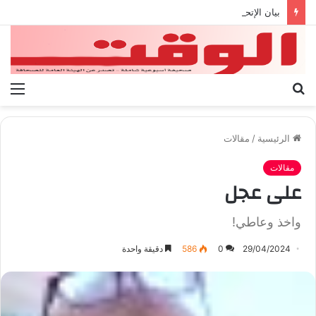
بيان الإتحاد الوطنى العام لعمال ليبيا
بحث
الق
عن
الرئيسية
/
مقالات
مقالات
على عجل
واخذ وعاطي!
29/04/2024
0
586
دقيقة واحدة