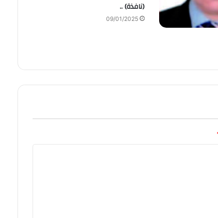
(نافذة) ..
09/01/2025