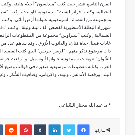
القرن التاسع عشر حيث كتب “مندلسون” أحلام هادئة، وكتب “ش
الخيالية، وكتب “فرانز ليست” سيمفونية فاوست، وكتب “سيميت
ومجموعة من القصائد السيمفونية عنوانها أرض أبائي، وكت
شهرزاد البطلة الأسطورية لقصص ألف ليلة وليلة . وكتب “دڤو
الشمالية , وكتب “شتراوس” مجموعة من المقطوعات الراقصة ع
غابات فيينا، حياة فنان، والدانوب الأزرق . وقد ساهم عدد م
ذات موضوع نذكر منهم : “لويس جريس” الذي كتب القصيد السي
الشَّوان” تنويعات سيمفونية عنوانها أبوسمبل، و “رفعت جرانه”
العرب بكتابة مقطوعات موسيقية صغيرة في قوالب وصيغ حُرَّة 
البلد، ورقصة الأندلس، وتوته، وذكرياتي، وفتافيت السُّكر ، وغ
* د. عبد الله مختار السِّباعي
فيسبوك
تويتر
لينكدإن
بينتيريست
شاركها