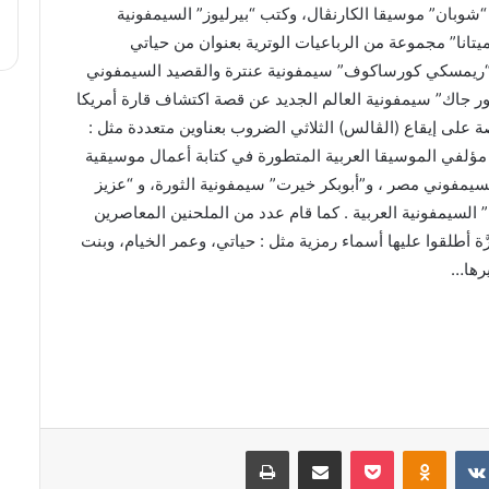
وبان” موسيقا الكارنڤال، وكتب “بيرليوز” السيمفونية
انا” مجموعة من الرباعيات الوترية بعنوان من حياتي
ب “ريمسكي كورساكوف” سيمفونية عنترة والقصيد السيمفوني
ر جاك” سيمفونية العالم الجديد عن قصة اكتشاف قارة أمريكا
لى إيقاع (الڤالس) الثلاثي الضروب بعناوين متعددة مثل :
ن مؤلفي الموسيقا العربية المتطورة في كتابة أعمال موسيقية
مفوني مصر ، و”أبوبكر خيرت” سيمفونية الثورة، و “عزيز
 السيمفونية العربية . كما قام عدد من الملحنين المعاصرين
أطلقوا عليها أسماء رمزية مثل : حياتي، وعمر الخيام، وبنت
يرها…
بوكيت
Odnoklassniki
مشاركة عبر البريد
طباعة