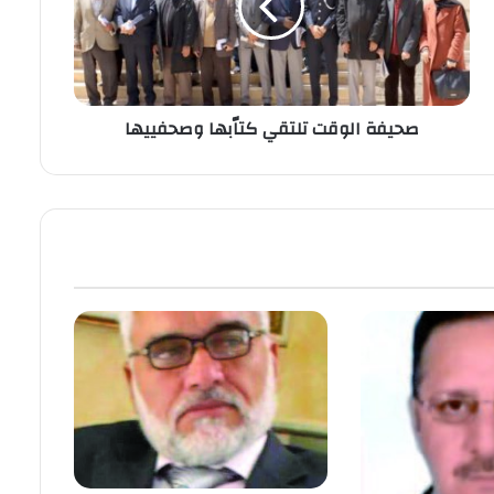
صحيفة الوقت تلتقي كتاّبها وصحفييها