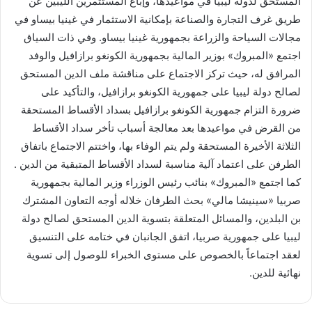
المستحق لدولة ليبيا في مواعيدها، وإباغ المستثمرين الليبين عن
طريق غرف التجارة والصناعة بإمكانية الاستثمار في غينيا بيساو في
مجالات السياحة والزراعة بجمهورية غينيا بيساو. وفي ذات السياق
اجتمع «المبروك» بوزير المالية بجمهورية الكونغو برازافيل والوفد
المرافق له، حيث تركز الاجتماع على مناقشة ملف الدين المستحق
لصالح دولة ليبيا على جمهورية الكونغو برازافيل، والتأكيد على
ضرورة التزام جمهورية الكونغو برازافيل بسداد الأقساط المستحقة
من القرض في مواعيدها بعد معالجة أسباب تأخر سداد الأقساط
الثلاثة الأخيرة المستحقة ولم يتم الوفاء بها، واختتم الاجتماع باتفاق
الطرفن على اعتماد آلية مناسبة لسداد الأقساط المتبقية من الدين .
كما اجتمع «المبروك» بنائب رئيس الوزراء وزير المالية بجمهورية
صربيا «سينيشا مالي» بحث الطرفان خلاله أوجه التعاون المشترك
بن البلدين، والمسائل المتعلقة بتسوية الدين المستحق لصالح دولة
ليبيا على جمهورية صربيا، اتفق الجانبان في ختامه على التنسيق
لعقد اجتماعاً بالخصوص على مستوى الخبراء للوصول إلى تسوية
نهائية للدين.