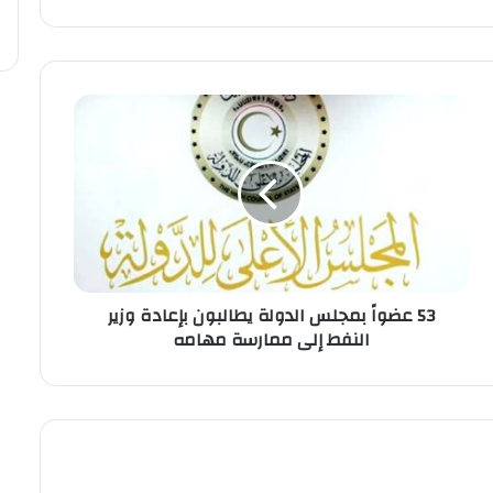
53 عضواً بمجلس الدولة يطالبون بإعادة وزير
النفط إلى ممارسة مهامه