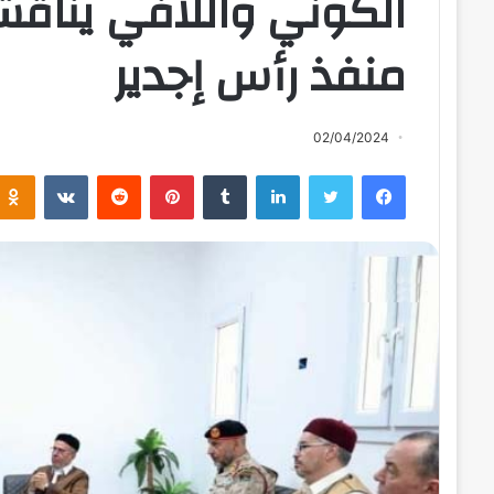
الكوني واللافي يناقش
منفذ رأس إجدير
02/04/2024
فيسبوك
تويتر
لينكدإن
بينتيريست