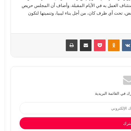
استئناف العمل به في الأيام المقبلة. وأضاف أن المجلس حريص
عض، تحت أي ظرف كان، من أجل بناء ليبيا، وتنميتها لتكون
بوكيت
Odnoklassniki
مشاركة عبر البريد
طباعة
 في القائمة البريدية