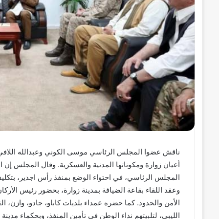
ناقش عضوا المجلس الرئاسي موسى الكوني وعبدالله اللافي 
أعيان زوارة ومكوناتها المدنية والعسكرية. وقال المجلس إن
المجلس الرئاسي، في احتواء الوضع بمنفذ رأس اجدير، بتكليف ر
وعقد اللقاء بقاعة الضيافة بمدينة زوارة، بحضور رئيس الأرك
الأمن والحدود. كما حضره عمداء بلديات كاباو، جادو، وازن، ا
الليبي، لتلبيتهم نداء الوطن في تأمين المنفذ، وبحكماء مدينة 