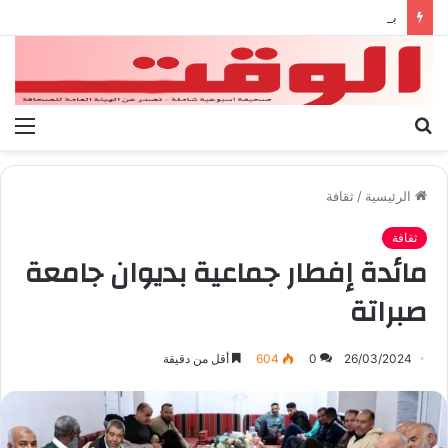
بيان الإتحاد الوطنى العام لعمال ليبيا
بحث
الق
عن
الرئيسية
/
ثقافة
ثقافة
مائدة إفطار جماعية بديوان جامعة
صبراتة
26/03/2024
0
604
أقل من دقيقة