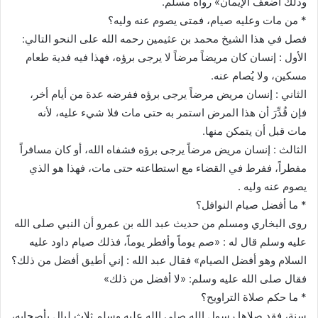
وذلك أضعف الإيمان» رواه مسلم.
* من مات وعليه صيام، فمتى يصوم عنه وليه؟
فصل في هذا الشيخ محمد بن عثيمين رحمه الله على النحو التالي:
الأول : إنسان كان مريضاً مرضاً لا يرجى برؤه، فهذا فيه فدية طعام
مسكين، ولا يُصام عنه.
الثاني : إنسان مريض مرضاً يرجى برؤه ففرضه عدة من أيام أخر،
فإن قُدِّرَ أن هذا المرض استمر به حتى مات فلا شيء عليه، لأنه
مات قبل أن يتمكن منها.
الثالث : إنسان مريض مرضاً يرجى برؤه فشفاه الله، أو كان مسافراً
مفطراً، ففرط في القضاء مع استطاعته حتى مات، فهذا هو الذي
يصوم عنه وليه .
* ما أفضل صيام النوافل؟
روى البخاري ومسلم من حديث عبد الله بن عمرو أن النبي صلى الله
عليه وسلم قال له : «صم يوماً وأفطر يوماً، فذلك صيام داود عليه
السلام وهو أفضل الصيام» فقال عبد الله : إني أطيق أفضل من ذلك؟
فقال صلى الله عليه وسلم: «لا أفضل من ذلك»
* ما حكم صلاة التراويح؟
سنة، فقد صلاها رسول الله صلى الله عليه وسلم ثلاث ليال بأصحابه،