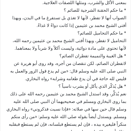
بمعنى الأكل والشرب، ومثلها اللصقات العلاجية.
* ما حكم الحقنة الشرجية للصائم ؟
الصواب أنها لا تفطر، لأنها لا تغذي بل تستفرغ ما في البدن، وبهذا
أفتى الشيخ محمد بن عثيمين إذا كانت دواءً لا غذاءً.
* ما حكم التحاميل للصائم؟
التحاميل لا تفطر، وبهذا أفتى الشيخ محمد بن عثيمين رحمه الله،
لأنها تحتوي على مادة دوائية، وليست أكلاً ولا شرباً ولا بمعناهما.
* هل الغيبة والنميمة تفطران الصائم؟
لاتفطران الصائم، لكن تنقصان من أجره، وقد روى أبو هريرة عن
النبي صلى الله عليه وسلم قال: «من لم يدع قول الزور والعمل به
فليس لله حاجة في أن يدع طعامه وشرابه» رواه البخاري.
* هل يُذكّر الذي يأكل أو يشرب ناسياً ؟
نعم يُذكَّر، وقد استدل الشيخ محمد بن عثيمين رحمه الله على ذلك
بما روى البخاري ومسلم في صحيحيهما أن النبي صلى الله عليه
وسلم قال حين سها في صلاته: «فإذا نسيت فذكروني» رواه البخاري
ومسلم. ويستدل أيضاً بقوله صلى الله عليه وسلم: «من رأى منكم
منكراً فليغيره بيده ، فإن لم يستطع فبلسانه، فإن لم يستطع فبقلبه