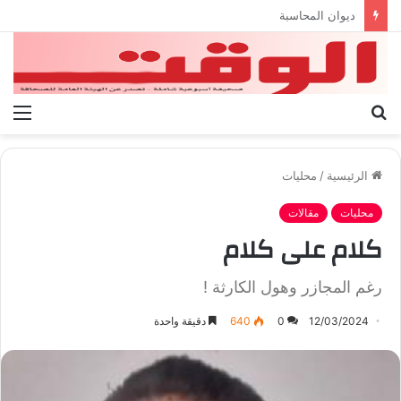
بيان الإتحاد الوطنى العام لعمال ليبيا
بحث
الق
عن
الرئيسية
/
محليات
محليات
مقالات
كلام على كلام
رغم المجازر وهول الكارثة !
12/03/2024
0
640
دقيقة واحدة