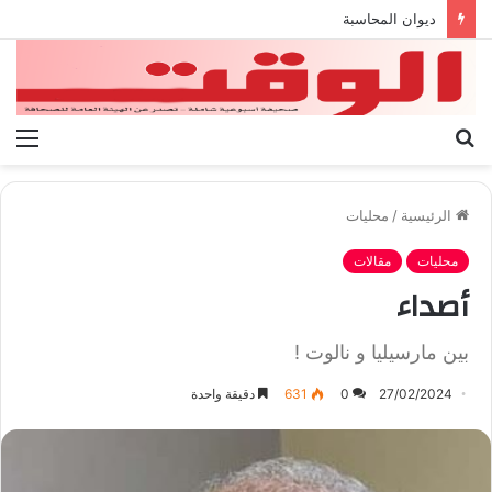
بيان الإتحاد الوطنى العام لعمال ليبيا
بحث
الق
عن
الرئيسية
/
محليات
محليات
مقالات
أصداء
بين مارسيليا و نالوت !
27/02/2024
0
631
دقيقة واحدة