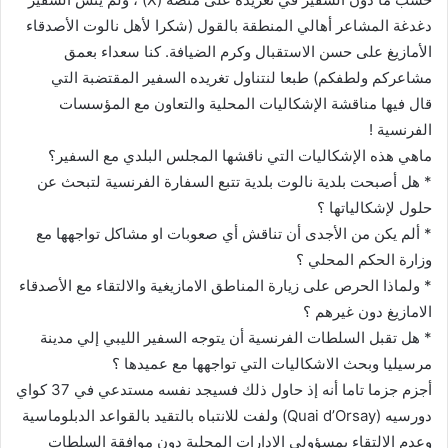
دغدغة المشاعر أهالي المنطقة بالقول (شكرا لأهل نالوت الأصدقاء
الأمازيغ على حسن الاستقبال وكرم الضيافة. كنا سعداء بعمق
مشاعركم ولطفكم) طبعا لنتناول تغريده السفير المقتضبة التي
قال فيها مناقشة الإشكاليات المحلية والتعاون مع المؤسسات
الفرنسية !
ماهي هذه الإشكاليات التي ناقشها المجلس البلدي مع السفير؟
* هل أصبحت بلدية نالوت بلدية تتبع السفارة الفرنسية لتبحث عن
حلول لإشكالياتها ؟
* ألم يكن من الأجدى أن تناقش أي صعوبات او مشاكل تواجهها مع
وزارة الحكم المحلي ؟
* ولماذا الحرص على زيارة المناطق الامازيغية والالتقاء مع الأصدقاء
الامازيغ دون غيرهم ؟
* هل تقبل السلطات الفرنسية أن يتوجه السفير الليبي إلي مدينة
مرسيليا وبحث الاشكاليات التي تواجهها مع عميدها ؟
أجزم جزما تاما أنه إذ حاول ذلك فسيجد نفسه مستدعي في 37 كواي
دورسيه (Quai d’Orsay) ولفت للانتباه بالتقيد بالقواعد الدبلوماسية
وعدم الالتقاء بمسؤولي الادارات المحلية دون موافقة السلطات