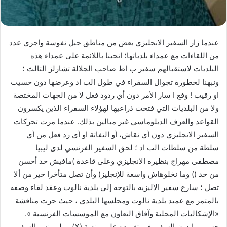
عندما زار السفير الانجليزي بعض من مناطق جبل نفوسة واجري عدد
من اللقاءات مع عمداء بلدياتها؛ انحينا باللائمة على عمداء هذه
البلديات لاستقبالهم سفير ب اط صاحب الجلالة تشارلز الثالث ؛
ونبهنا لخطورة تجوال السفراء في طول الب اد وعرضها دون حسيب
او رقيب ! وفع ا سار الأمر دون أي ردود فعل لا من الجهات المختصة
ولا من البلديات التي فتحت ذراعيها لهؤلاء السفراء الذين يكسرون
القواعد والعرف الدبلوماسي غير مبالين بذلك. عندما مرت تحركات
السفير الانجليزي دون أي نقاش، أو التفاتة او أي رد فعل من أي
سلطة من سلطات الب اد ؛ لحق السفير الفرنسي لدى ليبيا
مصطفى مهراج بنظيره الانجليزي وعلى قاعدة )مافيش حد أحسن
من حد () وما نخلوهاش واسعة للإنجليز( وأن تصل متأخرا خير من ألا
تصل ؛ سارع سفير الاليزيه بالتوجه إلي بلدية نالوت وعقد لقاء وصفه
بالمثمر مع عميد بلدية نالوت ومجلسها البلدي ، حيث جرت مناقشة
«الإشكاليات المحلية وآفاق التعاون مع المؤسسات الفرنسية ».
حسب ما دون السفير في تغريده على منصة (X) ، ولم ينس السفير