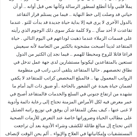
يملأ قلبي وأنا أتطلع لسطور الرسالة وكأنها نعي قبل أوانه .. أو أن
حياتي قد وصلت إلى خط النهاية .. فيما من يستلم قرار التقاعد
بالدول الأخرى لا يرى فيه إلا بداية حياة جديدة قد بدأت للتو . عندما
تقاعدت لا أحد سأل .. ولا كلمة شكر سوى ذلك الوجوم الذي رأيته
على قسمات الزملاء عندما ذهبت لوداعهم في اليوم التالي . حياة
المتقاعد لدينا أصبحت مشحونة بالكثير من التعاسة لأنه سيعيش
فراغا قاتلا للروح ومحبطا للهمم .. فيما نجد إن الكثير من الدول
تستعين بالمتقاعدين ليكونوا مستشارين لدى جهة عمل تدخل في
نطاق تخصصهم . حاليا المتقاعد يتلقى أدنى راتب في منظومة
الرواتب المعمول بها .. فالمبلغ المخصص كراتب للمتقاعد لا يكفي
لضمان حياة بعيدة عن الشعور بالحاجة ..أو ضيق ذات اليد أمام ما
نشهده من ارتفاع جنوني في السلع والخدمات فالمتقاعد أصبح في
عمر معرض فيه لكل الأمراض المزمنة تحتاج إلى رعاية دائمة وأدوية
لا غنى عنها ، كيف يمكن للمتقاعد أن يوفق في توزيع راتبه الضئيل
على مطالب الحياة وضروراتها خاصة عند التعرض للأزمات الصحية
التي تحتاج إل مبالغ طائلة للكشف وشراء الأدوية بعد أن تراجعت
المستشفيات وإمكانياتها في العلاج والإيواء .. ألم يحن الوقت لإنصاف