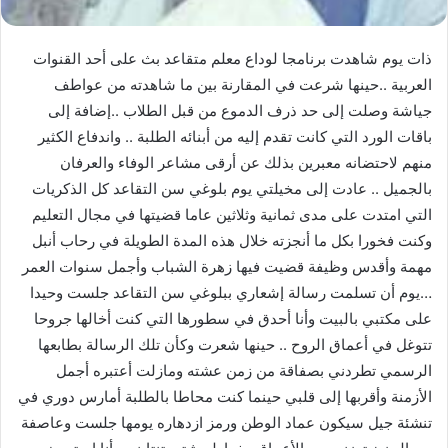
ذات يوم شاهدت برنامجا لوداع معلم متقاعد بث على أحد القنوات
العربية ..حينها شرعت في المقارنة بين ما شاهدته من عواطف
جياشة وصلت إلى حد ذرف الدموع من قبل الطلاب ..إضافة إلى
باقات الورد التي كانت تقدم إليه من أبنائه الطلبة .. واندفاع الكثير
منهم لاحتضانه معبرين بذلك عن أرقى مشاعر الوفاء والعرفان
بالجميل .. عادت إلى مخيلتي يوم بلوغي سن التقاعد كل الذكريات
التي امتدت على مدى ثمانية وثلاثين عاما قضيتها في مجال التعليم
وكنت فخورا بكل ما أنجزته خلال هذه المدة الطويلة في رحاب أنبل
مهمة وأقدس وظيفة قضيت فيها زهرة الشباب وأجمل سنوات العمر
…يوم أن تسلمت رسالة إشعاري ببلوغي سن التقاعد جلست وحيدا
على مكتبي بالبيت وأنا أحدق في سطورها التي كنت أخالها جروحا
تتوغل في أعماق الروح .. حينها شعرت وكأن تلك الرسالة بطابعها
الرسمي تطردني بصفاقة من زمن عشته ومازلت أعتبره أجمل
الأزمنة وأقربها إلى قلبي حينما كنت محاطا بالطلبة أمارس دوري في
تنشئة جيل سيكون عماد الوطن ورمز ازدهاره يومها جلست وعاصفة