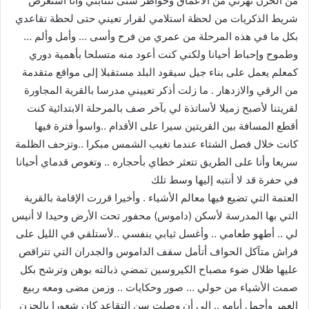
من الحزن تهزني من الأعماق وخواطر شتى تنتابني وأنا استعرض
شريط الذكريات من لحظة استلامي لقرار تعيني حتى لحظة تقاعدي
بكل ما في هذه المرحلة من عمري من فرح وأسى … وأمل وألم …
وطموح وإحباط أحيانا ولكني كنت أعود منه متسلحا بأهمية دوري
كمعلم يعمل على بناء جيل سيقود البلد مستقبلا إلى مواقع متقدمة
من الرقي والازدهار . ما زلت أذكر تعييني مدرسا بالقرية المجاورة
لقريتنا لأصبح زميلا لأساتذة لي بآخر صف بالمرحلة الابتدائية كنت
أقطع المسافة بين القريتين سيرا على الأقدام ..واسوأ فترة فيها
كانت خلال فصل الشتاء عندما تغيب الشمس مبكرا ..وتزحف الظلمة
سريعا وأنا على الطريق تتعثر خطاي بأحجاره .. وتغوص قدماي أحيانا
في حفرة قد لا أنتبه إليها وسط تلك
العتمة التي تضيع فيها معالم الأشياء . وأخيرا قررت الإقامة بالقرية
التي بها المدرسة لأسكن (داموس) محفور تحت الأرض وحيدا لا أنيس
لي .. أطهو طعامي .. وأغسل ثيابي بنفسي ..لأستلقي في الليل على
فراش متآكل الحواف أتأمل سقف الداموس والجدران التي تتراقص
عليها ظلال ضوء مصباح الكيروسين تمضي ذبالته بوهن وترشح بكل
صمت الأشياء من حولي … صور وحكايات .. وزمن مضى ومعه ربيع
العمر وأجمل أيامه .. إلى أن وصلت سن التقاعد كان شعورا بالحزن