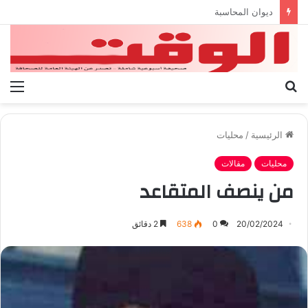
بيان الإتحاد الوطنى العام لعمال ليبيا
بحث
الق
عن
الرئيسية
/
محليات
محليات
مقالات
من ينصف المتقاعد
20/02/2024
0
638
2 دقائق