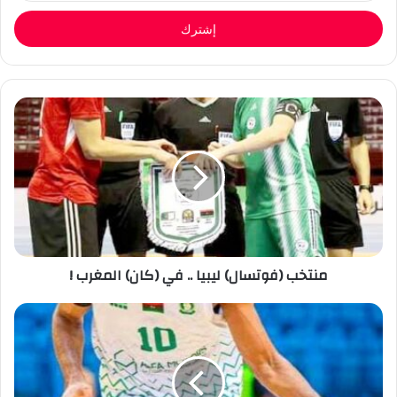
الإلكتروني
منتخب (فوتسال) ليبيا .. في (كان) المغرب !