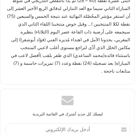
اثنثى عشرة نقطة (40 – 28) ثم بدأ بالتقلَّص التدريجي في شوط
المباراة الثاني سيما مع العد التنازلي لدقائق الربع الأخير العشر إلى
أن استقر مؤشر المحُصّلة النهائية عند نتيجة الخمس والسبعين (75)
نقطة لكلا المنتخبين !… وقبل خوض منتخبنا اللقاء الثاني الذي
سيجمعه على أرضية ذات القاعة عصر اليوم (الثلاثاء) بنظيره
المغربي، يحذونا الأمل في اهتداء مُديره الفني (فؤاد أبوشقرا) إلى
مكامن الخلل الذي أدَّى لتراجع مستوى أغلب لاعبي المنتخب
باستثناء قائده(محمد الساعدي) الذي ظفر بلقب )أفضل لاعب في
المباراة( بعد تسجيله (24) نقطة وعدد (7) تمريرات حاسمة و (7)
متابعات ناجحة .
ليصلك كل جديد أشترك في القائمة البريدية
أدخل
بريدك