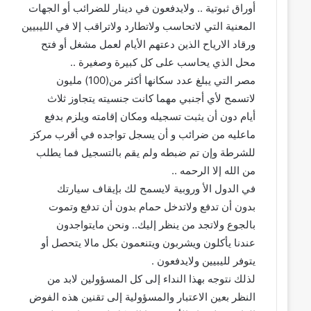
أوراق ثبوتية .. ولايدفعون في دينار للضرائب أو الجهات
المعنية التي لاتحاسب ولاتطارد ولاتراقب إلا في الليبيين
ورقاد الارياح الذين دعتهم الأيام لعمل مشغل أو فتح
محل الذي يحاسب على كل كبيرة وصغيرة ..
مصر التي يبلغ عدد سكانها أكثر من(100) مليون
لاتسمح لأي أجنبي مهما كانت جنسيته يتجاوز ثلاث
أيام دون أن يثبت تسجيله ومكان إقامته ويلزم بدفع
ماعليه من ضرائب و أن يسجل تواجده في أقرب مركز
للشرطة وإن تم ضبطه ولم يقم بالتسجيل فما يطلب
من الله إلا الرحمه ..
في الدول الأ وروبية لايسمح لك بإيقاف سيارتك
بدون أن تدفع ولاتدخل حمام بدون أن تدفع وتموت
بالجوع ولاتجد من ينظر إليك.. ونحن مايتواجدون
عندنا يأكلون ويشربون ويتنعمون بكل مالا يتحصل أو
يتوفر لليبيين ولايدفعون .
لذلك نتوجه بهذا النداء إلى كل المسؤولين لابد من
النظر بعين الاعتبار والمسؤولية إلى تقنين هذه الفوض