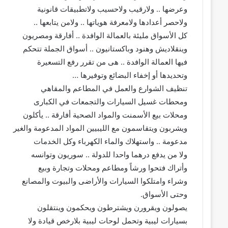
وعرضها .. ولارقيب ولاحسيب ولاتطبيقات قانونية
ولاحصر أعدادها ولامعرفة هوياتها .. ولامن يتابعها ..
كل الأسواق مليئة بالعمالة الوافدة .. أفارقة ومصريون
وينقلاديش وهنود وباكستانيون .. أسواق الجملة تتحكم
فيها العمالة الوافدة .. هى من تقرر رفع التسعيرة
وتحديدها أو إخفاء البضائع وتوفيرها …
تنظيف الشوارع والعمل في المطاعم والمقاهي
ومحطات غسيل السيارات والتجمعات في الكبارى
ومحلات بيع الأسمنت والمواد الصحية أفارقة .. يأكلون
ويشربون ويتقاسمون مع الليبيين المواد المدعومة والغير
مدعومة .. واستهلاك والماء الكهرباء وكل الخدمات
ولا من يدفع درهما واحدا للدولة .. سوريون وتوانسه
وأتراك فتحوا ورشاً ومطاعم ومحلات وتجارة وبيع
وشراء وامتلكوا السيارات والأراضى والبيوت والمصانع
وحتى الأسواق.
يصولون ويقرورن ويشترطون ويحكمون وينتقلون
بسيارات ليبية وتحمل لوحات ليبية بلارخص قيادة ولا