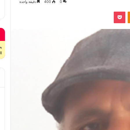
0
400
دقيقة واحدة
بوكيت
Odnoklassniki
ال