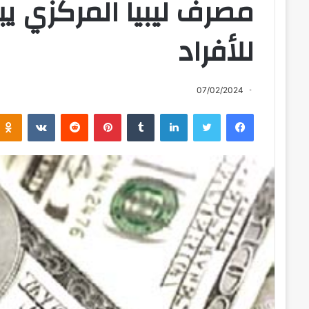
مصرف ليبيا المركزي يبد
للأفراد
07/02/2024
فيسبوك
تويتر
لينكدإن
بينتيريست