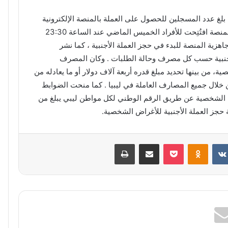
ن بلغ عدد المسجلين للحصول على العملة بالمنصة الإلكترونية
72 ألفًا و 499 فرد، خال يومين تقريبًا . وأوضح المصرف أن المنصة افتُتِحت للأفراد الخميس الماضي عند الساعة 23:30
ا و 400 فرد . وأكد المصرف جاهزية المنصة للبدء في حجز العملة الأجنبية ، كما نشر
نبية حسب كل مصرف وحالة الطلبات . وكان المصرف
 من بينها تحديد مبلغ قدره أربعة آلاف دولار أو ما يعادله من
خلال جميع المصارف العاملة في ليبيا . كما منحت الضوابط
ض الشخصية عن طريق الرقم الوطني لكل مواطن ليبي يبلغ من
بوكيت
Odnoklassniki
مشاركة عبر البريد
طباعة