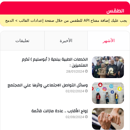
الطقس
يجب عليك إضافة مفتاح API للطقس من خلال صفحة إعدادات القالب > الدمج
الأشهر
الأخيرة
تعليقات
الخدمات الطبية ببلدية ( أبوسليم ) تكرم
المتميزين :
28/01/2024
وسائل التواصل الاجتماعي واثرها علي المجتمع
02/02/2024
زواج الأقارب .. عادة مازالت قائمة
02/09/2024