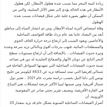
زيادة كمية التبخر مما يسبب شدة هطول الأمطار، لكن هطول
الأمطار في هذه الحالة يؤدي إلى بعض الآثار السلبية، والتي من
الممكن أن تظهر بصورة جلية على شكل فيضانات بسبب شدة
الهطول
وقلة امتصاص التربة لمياه الأمطار، ومن ثم انتشار المياه إلى مناطق
أبعد من المعتاد عاما بعد عام تزداد طاقة العواصف الساحلية
والأعاصير، ويعود السبب إلى ارتفاع درجة حرارة الغاف الجوي
والمسطحات المائية، فتهب بدرجات أقوى وبالتالي تزيد سرعة وشدة
وتيرة حدوث الفيضانات .. بالإضافة إلى أن ارتفاع مستويات سطح
البحر الناتج عن ذوبان الأنهار والصفائح الجليدية له دور في تصاعد
نسبة حدوث الفيضانات الساحلية التي شهدتها السواحل القاحلة في
شمالي إفريقيا التي تمتد لمسافة تزيد عن 4633 كيلومتر من خليج
تونس إلى دلتا النيل بحسب دراسة نشرت عام 2021 .. تعتبر دول
شمال أفريقيا، ومن ضمنها ليبيا الأكثر عرضة لمشكلات تغير المناخ
في القارة الأفريقية، ويضيف تقرير بحثي صادر عن المفوضية
الأوروبية، أن
أضرار الفيضانات الساحلية السنوية بشكل عام قد تزيد بمقدار 20