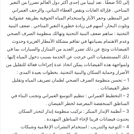
إلى 50 ضعفًا . تعد ليبيا من إحدى أكثر دول العالم تضررا من التغير
المناخي . فإزالة الغابات ونقص الغطاء النباتي، والزحف العمراني
غير المنظم، وحفر الآبار واستخدام المياه الجوفية بطريقة عشوائية
وتلوث البحار، أسهم في زيادة خطورة التغيرِ المناخي . ضعف البنية
التحتية : ساهم ضعف البنية التحتية وتهالك منظومة الصرف الصحي
وعدم الاهتمام بصيانتها في تفاقم مشكلة الأمطار الغزيرة وحدوث
الفيضانات ونتج عن دلك تضرر العديد من المنازل والسيارات بما في
ذلك المستشفيات التي خرجت عن الخدمة بسبب دخول المياه إليها .
ولمواجهة هذه الفيضانات يمكن اتخاذ عدة إجراءات فعالة للتقليل من
الأضرار وحماية السكان والبنية التحتية. بخطوات بعيدة المدى :
1 – تحسن منظومة الصرف الصحي لظمان تصريف المياه وتقليل
خطر الفيضانات .
2 – التخطيط العمراني : تنظيم التوسع العمراني وتجنب البناء في
المناطق المنخفضة المعرضة لخطر الفيضان .
3 – أنظمة الإندار المبكر : تركيب منظومة إنذار لتحذر السكان
بحدوث فيضانات قريبا لإخاء المناطق المهددة .
4 – التوعية والتدريب : استخدام النشرات الإعلامية وشبكات