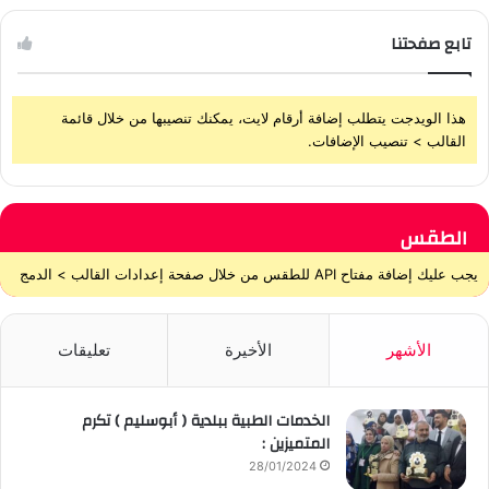
تابع صفحتنا
هذا الويدجت يتطلب إضافة أرقام لايت، يمكنك تنصيبها من خلال قائمة
القالب > تنصيب الإضافات.
الطقس
يجب عليك إضافة مفتاح API للطقس من خلال صفحة إعدادات القالب > الدمج
الأشهر
الأخيرة
تعليقات
الخدمات الطبية ببلدية ( أبوسليم ) تكرم
المتميزين :
28/01/2024